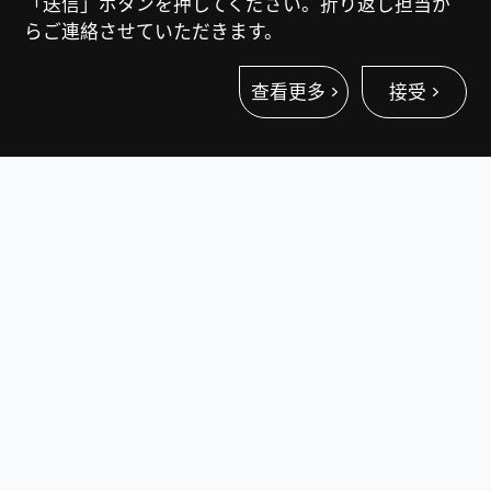
「送信」ボタンを押してください。折り返し担当か
らご連絡させていただきます。
查看更多
接受
トレンドと性能を兼ね備える
洗練された外観デザインと、強力なクア
ッドコア 2.0GHz CPU及びAndroid 13 シ
ステムを搭載して、迅速な応答を保証
し、取引のラグとはお別れです。