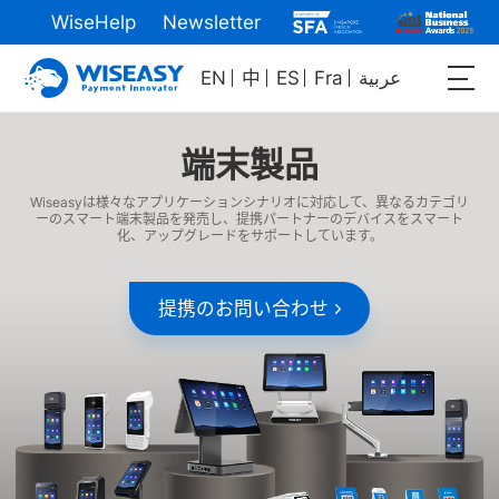
WiseHelp
Newsletter
EN
中
ES
Fra
عربية
端末製品
Wiseasyは様々なアプリケーションシナリオに対応して、異なるカテゴリ
ーのスマート端末製品を発売し、提携パートナーのデバイスをスマート
化、アップグレードをサポートしています。
提携のお問い合わせ