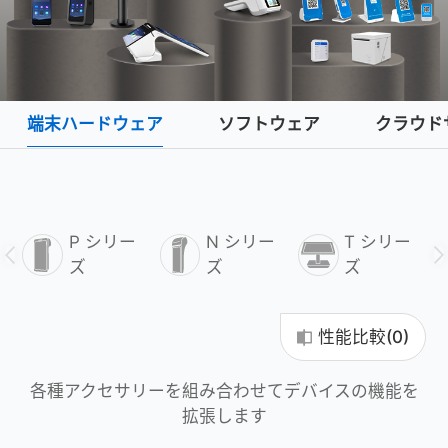
端末ハードウェア
ソフトウェア
クラウド
P シリー
N シリー
T シリー
ズ
ズ
ズ
性能比較(
0
)
各種アクセサリーを組み合わせてデバイスの機能を
拡張します